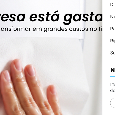
Di
N
Pa
Ri
Su
N
In
de