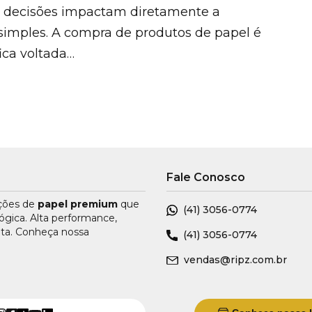
 decisões impactam diretamente a
mples. A compra de produtos de papel é
ica voltada…
Fale Conosco
uções de
papel premium
que
(41)
3056-0774
ógica. Alta performance,
nta. Conheça nossa
(41)
3056-0774
vendas@ripz.com.br