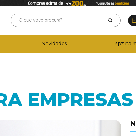
Novidades
Ripz na m
RA EMPRESAS
N