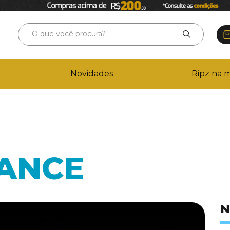
Novidades
Ripz na m
ANCE
N