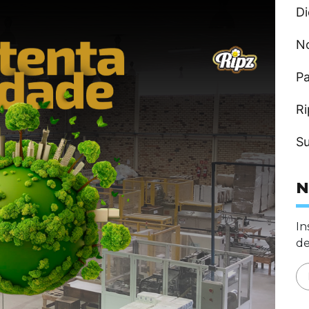
Di
N
Pa
Ri
Su
N
In
de