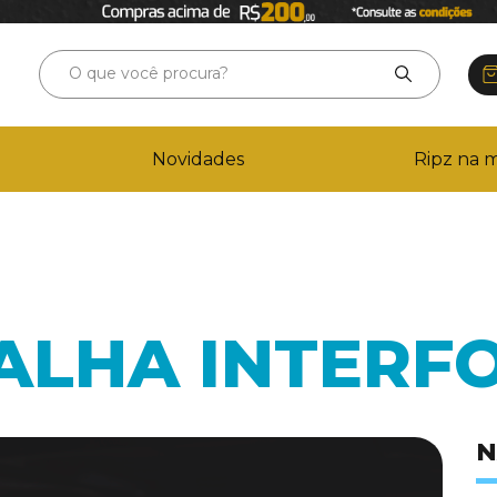
Novidades
Ripz na m
ALHA INTERF
N