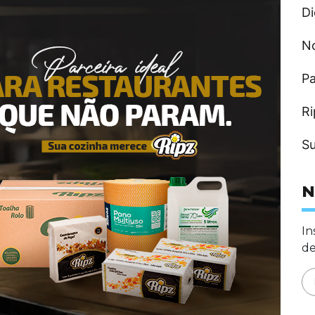
Di
N
Pa
Ri
Su
N
In
de