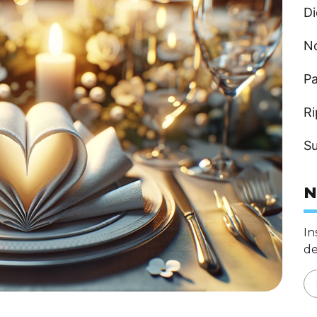
Di
N
Pa
Ri
Su
N
In
de